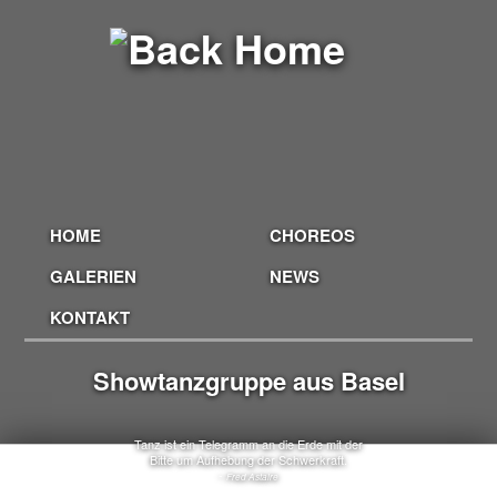
HOME
CHOREOS
GALERIEN
NEWS
KONTAKT
Showtanzgruppe aus Basel
Tanz ist ein Telegramm an die Erde mit der
Bitte um Aufhebung der Schwerkraft.
-
Fred Astaire